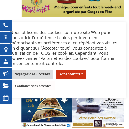
30 août 2024 @ 19h00
-
1 septembre 2024 @ 23h30
Fête votive
Nous utilisons des cookies sur notre site Web pour
vous offrir l’expérience la plus pertinente en
mémorisant vos préférences et en répétant vos visites.
novembre 2024
En cliquant sur "Accepter tout", vous consentez à
l’utilisation de TOUS les cookies. Cependant, vous
pouvez visiter "Paramètres des cookies" pour fournir
SAM
30
un consentement contrôlé..
Réglages des Cookies
Accepter tout
Continuer sans accepter