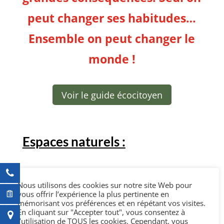
peut changer ses habitudes…
Ensemble on peut changer le
monde !
Voir le guide écocitoyen
Espaces naturels :
Protéger la faune et la flore
Nous utilisons des cookies sur notre site Web pour
vous offrir l’expérience la plus pertinente en
Empruntez seulement les sentiers balisés et ne jetez
mémorisant vos préférences et en répétant vos visites.
En cliquant sur "Accepter tout", vous consentez à
rien au passage.
l’utilisation de TOUS les cookies. Cependant, vous