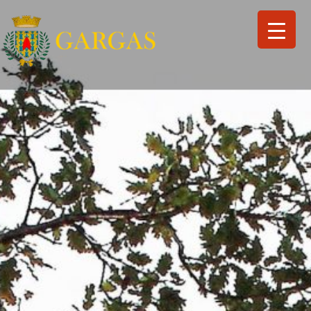
Search
for:
Search Button