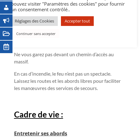
pouvez visiter "Paramètres des cookies" pour fournir
Les quads et les motos sont interdits sur nos
un consentement contrôlé..
chemins forestiers pour le bonheur et le respect de
notre faune et notre flore.
Réglages des Cookies
Accepter tout
Continuer sans accepter
Faciliter les secours
Ne vous garez pas devant un chemin d’accès au
massif.
En cas d’incendie, le feu n’est pas un spectacle.
Laissez les routes et les abords libres pour faciliter
les manœuvres des services de secours.
Cadre de vie :
E
ntretenir ses abords