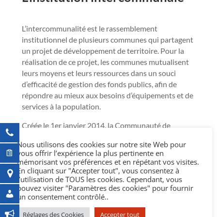
L’intercommunalité est le rassemblement
institutionnel de plusieurs communes qui partagent
un projet de développement de territoire. Pour la
réalisation de ce projet, les communes mutualisent
leurs moyens et leurs ressources dans un souci
d’efficacité de gestion des fonds publics, afin de
répondre au mieux aux besoins d’équipements et de
services à la population.
Créée le 1er janvier 2014, la Communauté de
communes Pays d’Apt Luberon (CCPAL) est issue de
Nous utilisons des cookies sur notre site Web pour
la fusion entre la Communauté de communes du
vous offrir l’expérience la plus pertinente en
Pays d’Apt et celle du Pont Julien, ainsi que de
mémorisant vos préférences et en répétant vos visites.
l’intégration des communes de Buoux et de Joucas.
En cliquant sur "Accepter tout", vous consentez à
l’utilisation de TOUS les cookies. Cependant, vous
Quatre ligne de force guident la démarche de
pouvez visiter "Paramètres des cookies" pour fournir
coopération du Pays d’Apt Luberon : authenticité,
un consentement contrôlé..
solidarité, développement durable et dynamique de
territoire.
Réglages des Cookies
Accepter tout