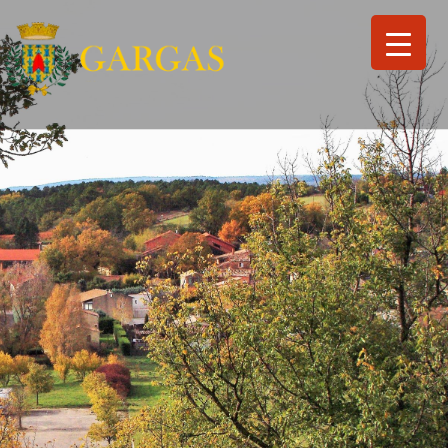
Search
for:
Search Button