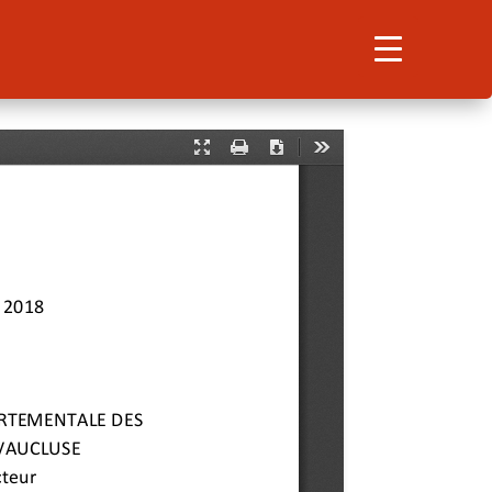
Search
for:
Search Button