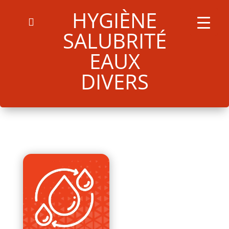
HYGIÈNE
SALUBRITÉ
EAUX
DIVERS
Search
for:
Search Button