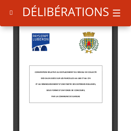
DÉLIBÉRATIONS
Search
for:
Search Button