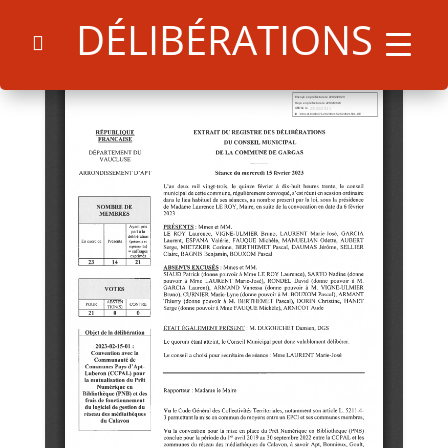
DÉLIBÉRATIONS
Search
for:
Search Button