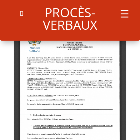
PROCÈS-
VERBAUX
Search
for:
Search Button