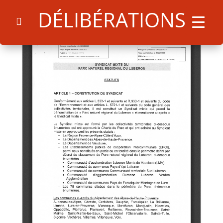
DÉLIBÉRATIONS
Search
for:
Search Button