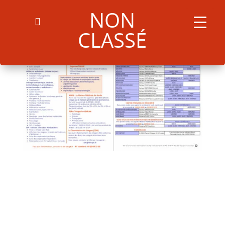
NON
CLASSÉ
Search
for:
Search Button