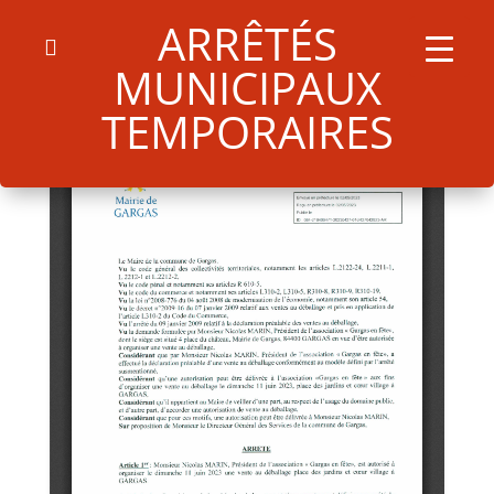
ARRÊTÉS
MUNICIPAUX
TEMPORAIRES
Search
for:
Search Button