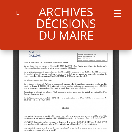
ARCHIVES
DÉCISIONS
DU MAIRE
Search
for:
Search Button