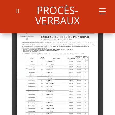
PROCÈS-
VERBAUX
Search
for:
Search Button