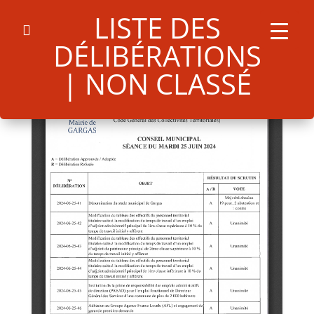
LISTE DES
DÉLIBÉRATIONS
| NON CLASSÉ
Search
for:
Search Button