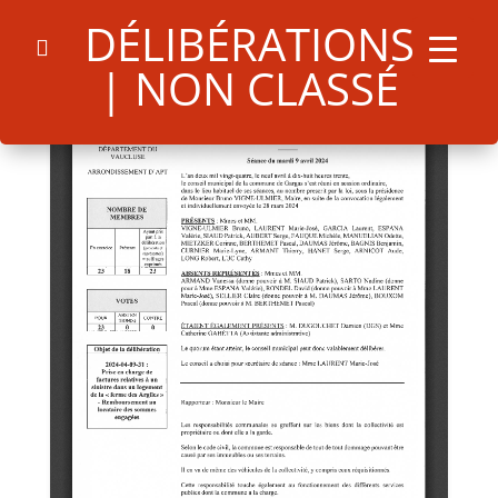
DÉLIBÉRATIONS
| NON CLASSÉ
Search
for:
Search Button