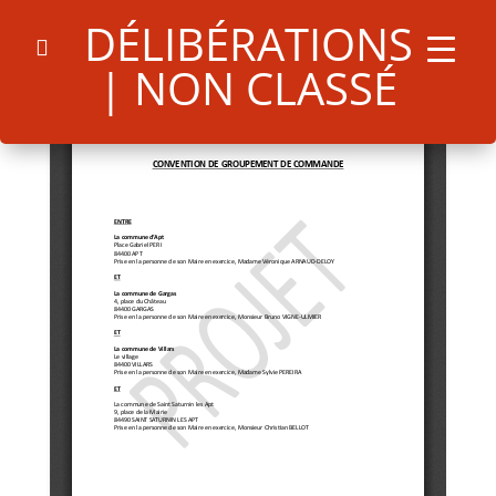
DÉLIBÉRATIONS
| NON CLASSÉ
Search
for:
Search Button