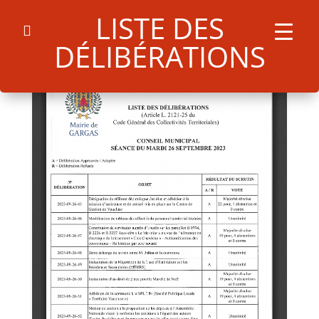
LISTE DES
DÉLIBÉRATIONS
Search
for:
Search Button