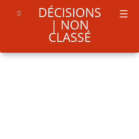
DÉCISIONS
Arrêté n°124U07082024
Télécharger
| NON
CLASSÉ
Search
for:
Search Button