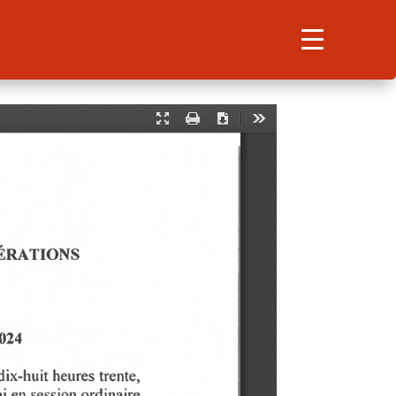
Search
for:
Search Button