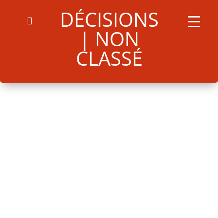
DÉCISIONS
Arrêté 160U07112024 marché de Noël
Télécharger
| NON
CLASSÉ
Search
for:
Search Button