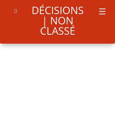
DÉCISIONS
171U22112024
Télécharger
| NON
CLASSÉ
Search
for:
Search Button