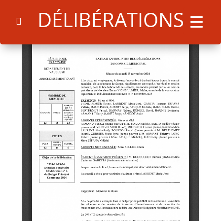
DÉLIBÉRATIONS
Search
for:
Search Button