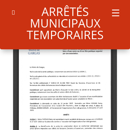
ARRÊTÉS
MUNICIPAUX
TEMPORAIRES
Search
for:
Search Button