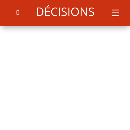
DÉCISIONS
Arrêté 065U31032025
Télécharger
Search
for:
Search Button