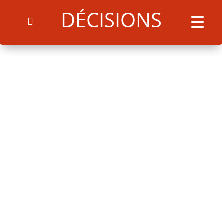
DÉCISIONS
Arrêté 101U02062025
Télécharger
Search
for:
Search Button