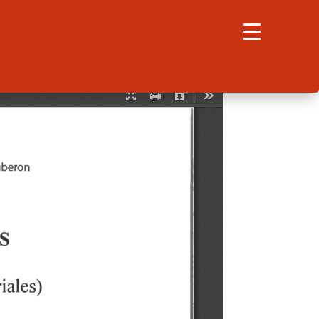
Search
for:
Search Button