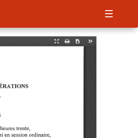
Search
for:
Search Button