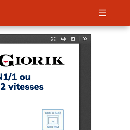
Search
for:
Search Button