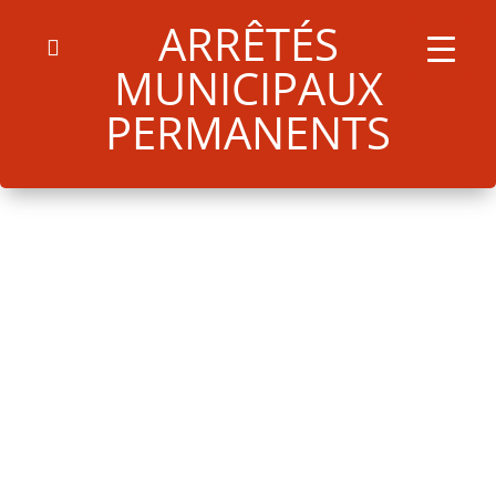
ARRÊTÉS
054R30122025 Arrêté permanent modification conditions éclairage
MUNICIPAUX
public
Télécharger
PERMANENTS
Search
for:
Search Button