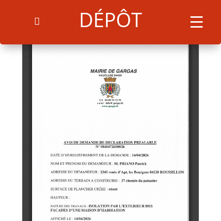
DÉPÔT
Search
for:
Search Button