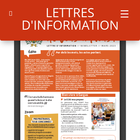
LETTRES
D'INFORMATION
Search
for:
Search Button