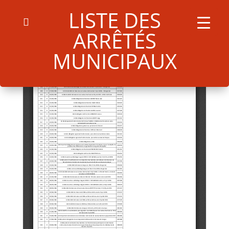
LISTE DES
ARRÊTÉS
MUNICIPAUX
Search
for:
Search Button