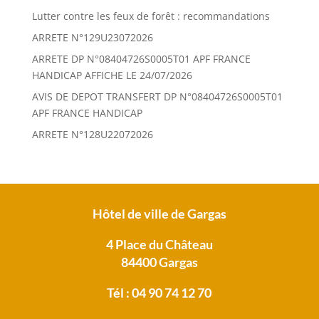
Lutter contre les feux de forêt : recommandations
ARRETE N°129U23072026
ARRETE DP N°08404726S0005T01 APF FRANCE
HANDICAP AFFICHE LE 24/07/2026
AVIS DE DEPOT TRANSFERT DP N°08404726S0005T01
APF FRANCE HANDICAP
ARRETE N°128U22072026
Hôtel de ville de Gargas
4 Place du Château
84400 Gargas
Tél : 04 90 74 12 70