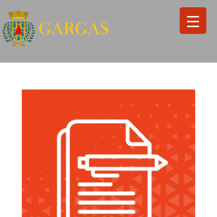
Search
for:
Search Button