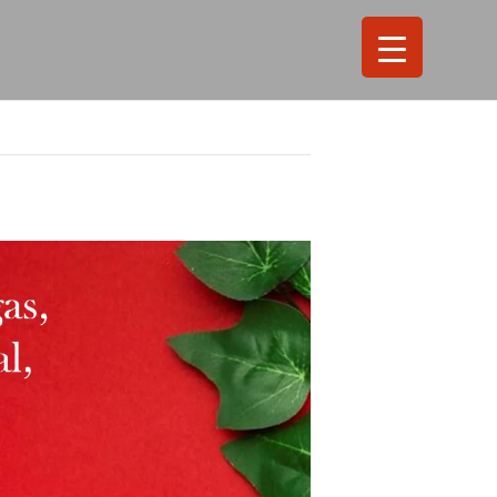
Search
for:
Search Button