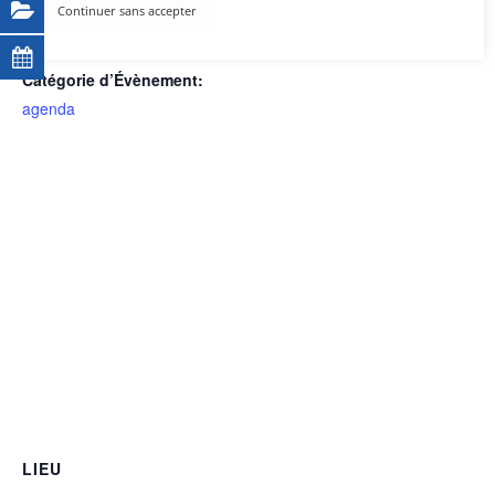
Continuer sans accepter
Heure :
20h30 - 23h00
Catégorie d’Évènement:
agenda
LIEU