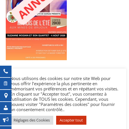
Nous utilisons des cookies sur notre site Web pour
vous offrir l’expérience la plus pertinente en
Ajouter au calendrier
mémorisant vos préférences et en répétant vos visites.
En cliquant sur "Accepter tout", vous consentez à
l’utilisation de TOUS les cookies. Cependant, vous
pouvez visiter "Paramètres des cookies" pour fournir
DÉTAILS
ORGANISATEUR
un consentement contrôlé..
Date :
Municipalité
Réglages des Cookies
Accepter tout
4 août