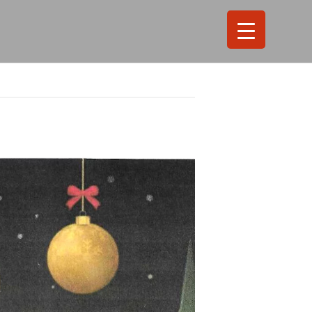
Search
for:
Search Button