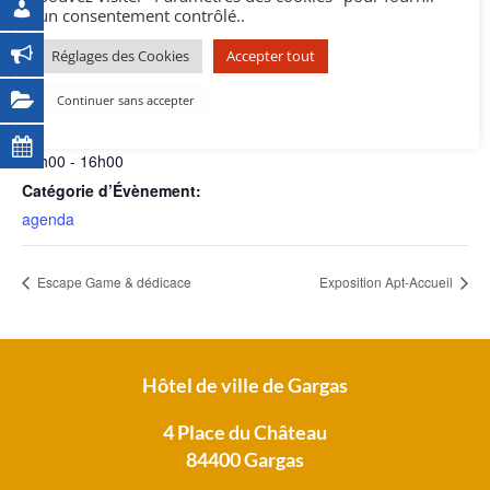
un consentement contrôlé..
DÉTAILS
Réglages des Cookies
Accepter tout
Date :
13 mars 2025
Continuer sans accepter
Heure :
14h00 - 16h00
Catégorie d’Évènement:
agenda
Escape Game & dédicace
Exposition Apt-Accueil
Hôtel de ville de Gargas
4 Place du Château
84400 Gargas