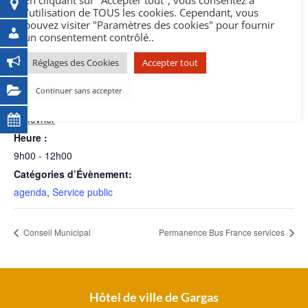
En cliquant sur "Accepter tout", vous consentez à
l’utilisation de TOUS les cookies. Cependant, vous
Ajouter au calendrier
pouvez visiter "Paramètres des cookies" pour fournir
un consentement contrôlé..
Réglages des Cookies
Accepter tout
DÉTAILS
Continuer sans accepter
Date :
23 février
Heure :
9h00 - 12h00
Catégories d’Évènement:
agenda
,
Service public
Conseil Municipal
Permanence Bus France services
Hôtel de ville de Gargas