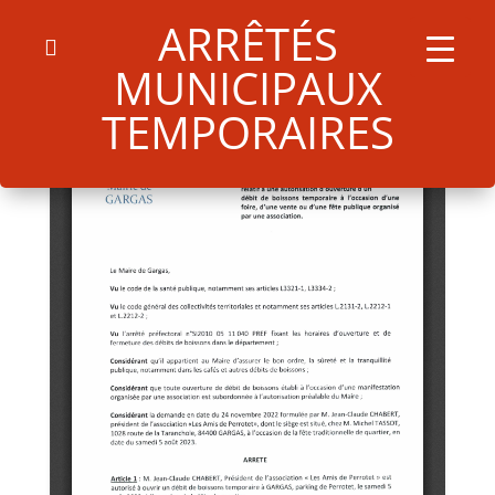
ARRÊTÉS
MUNICIPAUX
TEMPORAIRES
Search
for:
Search Button