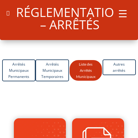
RÉGLEMENTATION
– ARRÊTÉS
Arrêtés
Arrêtés
Autres
Liste des
Municipaux
Municipaux
arrêtés
Arrêtés
Permanents
Temporaires
Municipaux
Search
for:
Search Button