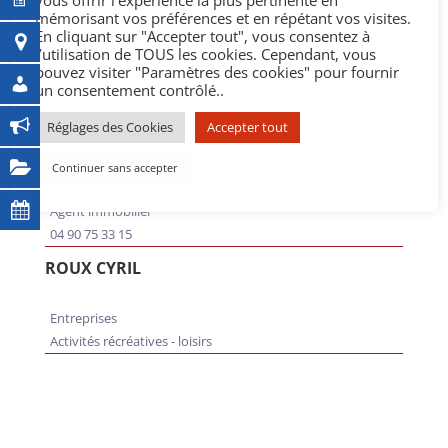
vous offrir l’expérience la plus pertinente en
Entreprises
mémorisant vos préférences et en répétant vos visites.
En cliquant sur "Accepter tout", vous consentez à
l’utilisation de TOUS les cookies. Cependant, vous
Retour
pouvez visiter "Paramètres des cookies" pour fournir
un consentement contrôlé..
Réglages des Cookies
Accepter tout
ALLO IMMO
Continuer sans accepter
Entreprises
Agent immobilier
04 90 75 33 15
ROUX CYRIL
Entreprises
Activités récréatives - loisirs