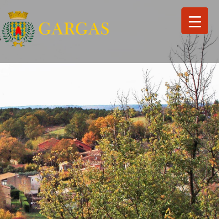
Search
for:
Search Button