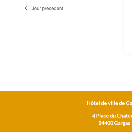
Jour précédent
Hôtel de ville de G
4 Place du Châte
84400 Gargas