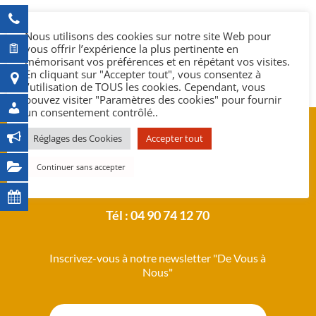
Nous utilisons des cookies sur notre site Web pour
vous offrir l’expérience la plus pertinente en
mémorisant vos préférences et en répétant vos visites.
En cliquant sur "Accepter tout", vous consentez à
l’utilisation de TOUS les cookies. Cependant, vous
pouvez visiter "Paramètres des cookies" pour fournir
un consentement contrôlé..
Hôtel de ville de Gargas
Réglages des Cookies
Accepter tout
4 Place du Château
Continuer sans accepter
84400 Gargas
Tél : 04 90 74 12 70
Inscrivez-vous à notre newsletter "De Vous à
Nous"